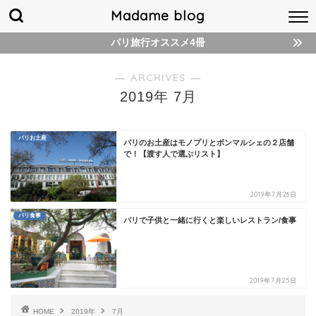
Madame blog
パリ旅行オススメ4冊
― ARCHIVES ―
2019年 7月
パリお土産
パリのお土産はモノプリとボンマルシェの２店舗
で！【渡す人で選ぶリスト】
2019年7月26日
パリ食事
パリで子供と一緒に行くと楽しいレストラン/食事
2019年7月25日
HOME
2019年
7月