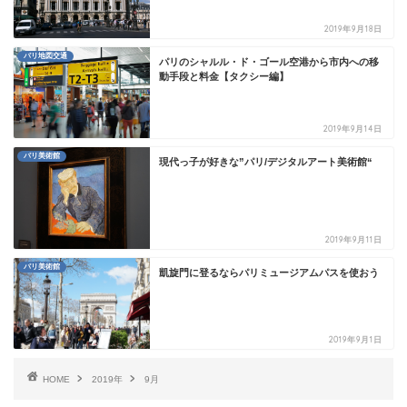
2019年9月18日
パリ地図交通
パリのシャルル・ド・ゴール空港から市内への移
動手段と料金【タクシー編】
2019年9月14日
パリ美術館
現代っ子が好きな”パリ/デジタルアート美術館“
2019年9月11日
パリ美術館
凱旋門に登るならパリミュージアムパスを使おう
2019年9月1日
HOME
2019年
9月