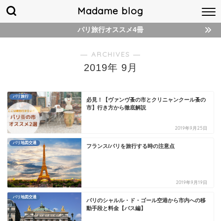
Madame blog
パリ旅行オススメ4冊
― ARCHIVES ―
2019年 9月
パリ旅行
必見！【ヴァンヴ蚤の市とクリニャンクール蚤の
市】行き方から徹底解説
2019年9月25日
パリ地図交通
フランス/パリを旅行する時の注意点
2019年9月19日
パリ地図交通
パリのシャルル・ド・ゴール空港から市内への移
動手段と料金【バス編】